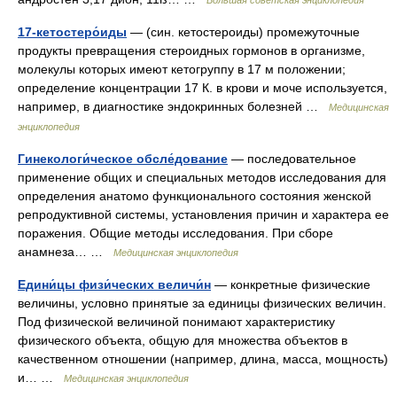
Большая советская энциклопедия
17-кетостеро́иды
— (син. кетостероиды) промежуточные
продукты превращения стероидных гормонов в организме,
молекулы которых имеют кетогруппу в 17 м положении;
определение концентрации 17 К. в крови и моче используется,
например, в диагностике эндокринных болезней …
Медицинская
энциклопедия
Гинекологи́ческое обсле́дование
— последовательное
применение общих и специальных методов исследования для
определения анатомо функционального состояния женской
репродуктивной системы, установления причин и характера ее
поражения. Общие методы исследования. При сборе
анамнеза… …
Медицинская энциклопедия
Едини́цы физи́ческих величи́н
— конкретные физические
величины, условно принятые за единицы физических величин.
Под физической величиной понимают характеристику
физического объекта, общую для множества объектов в
качественном отношении (например, длина, масса, мощность)
и… …
Медицинская энциклопедия