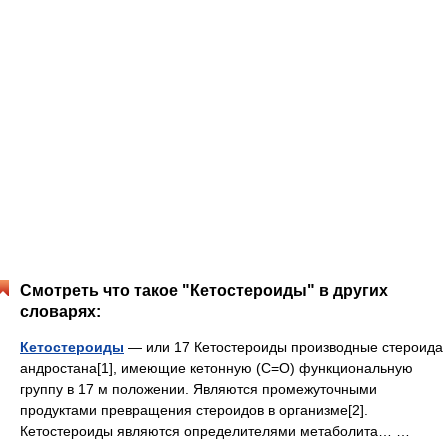
Смотреть что такое "Кетостероиды" в других
словарях:
Кетостероиды
— или 17 Кетостероиды производные стероида
андростана[1], имеющие кетонную (C=O) функциональную
группу в 17 м положении. Являются промежуточными
продуктами превращения стероидов в организме[2].
Кетостероиды являются определителями метаболита… …