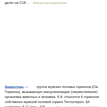
делят на С18 …
Медицинская энциклопедия
Андрогены
— группа мужских половых гормонов (См.
Гормоны), вызывающих маскулинизацию (омужествление)
организма животных и человека. К А. относятся 6 гормонов:
собственно мужской половой гормон Тестостерон, Δ4
андростен 3,17 дион, 11ß… …