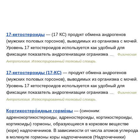
17-кетостероиды
— (17 КС) продукт обмена андрогенов
(мужских половых горсонов), выводимых из организма с мочей.
Уровень 17 кетостероидов используется как удобный для
фиксации показатель андрогенизации огранизма …
Физическая
Антропология. Иллюстрированный толковый словарь.
17-кетостероиды (17-КС)
— продукт обмена андрогенов
(мужских половых горсонов), выводимых из организма с мочей.
Уровень 17 кетостероидов используется как удобный для
фиксации показатель андрогенизации огранизма …
Физическая
Антропология. Иллюстрированный толковый словарь.
Кортикостеро́идные гормо́ны
— (синоним:
адренокортикостероиды, адреностероиды, кортикостероиды,
кортикоиды) гормоны, образующиеся в корковом веществе
(коре) надпочечников. В зависимости от числа атомов углерода
в молекуле гормоны коры надпочечников (Надпочечники)